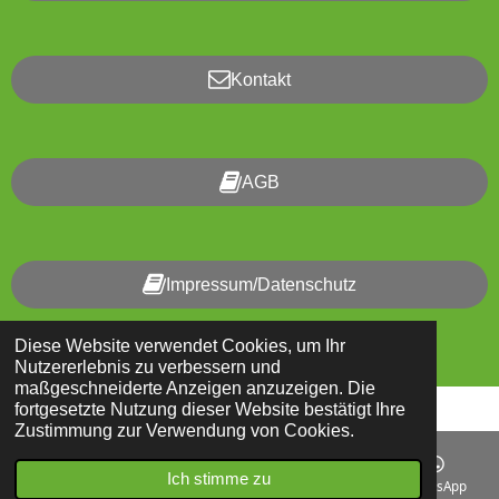
Kontakt
AGB
Impressum/Datenschutz
Diese Website verwendet Cookies, um Ihr
Mit Unterstützung von
Webador
Nutzererlebnis zu verbessern und
maßgeschneiderte Anzeigen anzuzeigen. Die
fortgesetzte Nutzung dieser Website bestätigt Ihre
Zustimmung zur Verwendung von Cookies.
Ich stimme zu
E-Mail
Telefon
Karte
WhatsApp