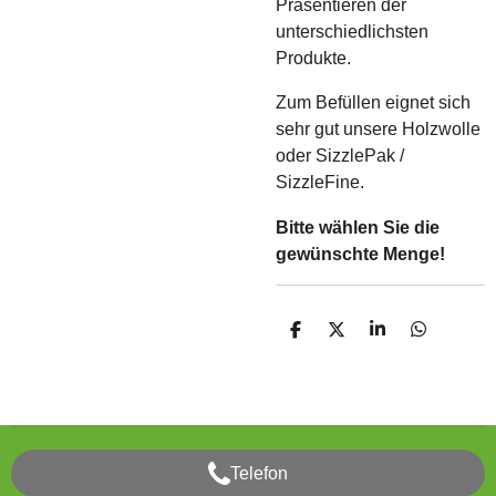
Präsentieren der
unterschiedlichsten
Produkte.
Zum Befüllen eignet sich
sehr gut unsere Holzwolle
oder SizzlePak /
SizzleFine.
Bitte wählen Sie die
gewünschte Menge!
T
T
T
T
e
e
e
e
i
i
i
i
l
l
l
l
e
e
e
e
n
n
n
n
Telefon