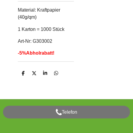
Material: Kraftpapier
(40g/qm)
1 Karton = 1000 Stück
Art-Nr: G303002
-5%Abholrabatt!
T
T
T
T
e
e
e
e
i
i
i
i
l
l
l
l
e
e
e
e
n
n
n
n
Telefon