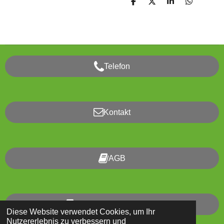
T
T
T
T
e
e
e
e
i
i
i
i
l
l
l
l
e
e
e
e
n
n
n
n
Telefon
Kontakt
AGB
Impressum/Datenschutz
Diese Website verwendet Cookies, um Ihr
Nutzererlebnis zu verbessern und