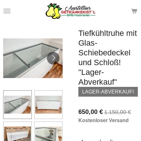
Zum
Hauptinhalt
springen
Tiefkühltruhe mit
Glas-
Schiebedeckel
und Schloß!
"Lager-
Abverkauf"
LAGER-ABVERKAUF!
650,00 €
1.150,00 €
Kostenloser Versand