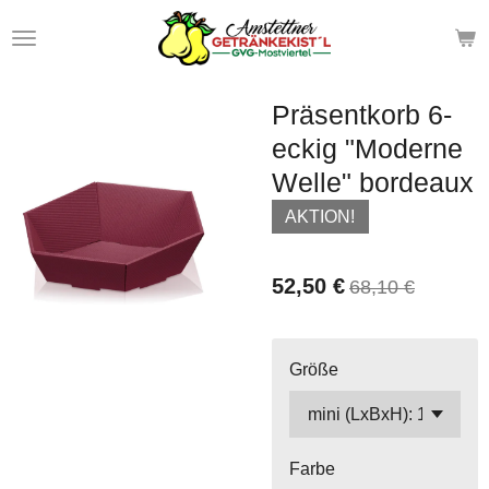
Zum
Hauptinhalt
springen
Präsentkorb 6-
eckig "Moderne
Welle" bordeaux
AKTION!
52,50 €
68,10 €
Größe
Farbe