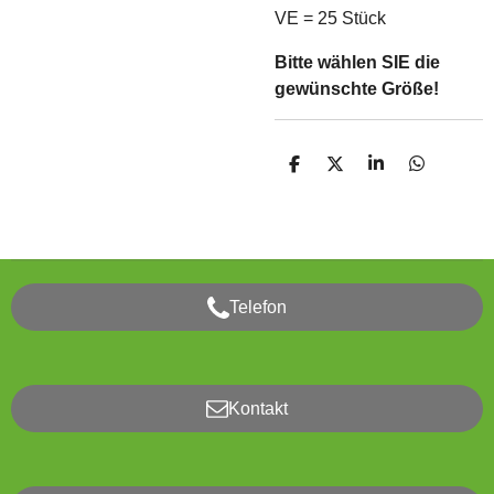
VE = 25 Stück
Bitte wählen SIE die
gewünschte Größe!
T
T
T
T
e
e
e
e
i
i
i
i
l
l
l
l
e
e
e
e
n
n
n
n
Telefon
Kontakt