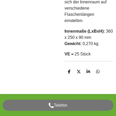
sich der Innenraum auf
verschiedene
Flaschenlängen
einstellen.
Innenmaße (LxBxH):
360
x 250 x 90 mm
Gewicht:
0,270 kg
VE =
25 Stück
T
T
T
T
e
e
e
e
i
i
i
i
l
l
l
l
e
e
e
e
n
n
n
n
Telefon